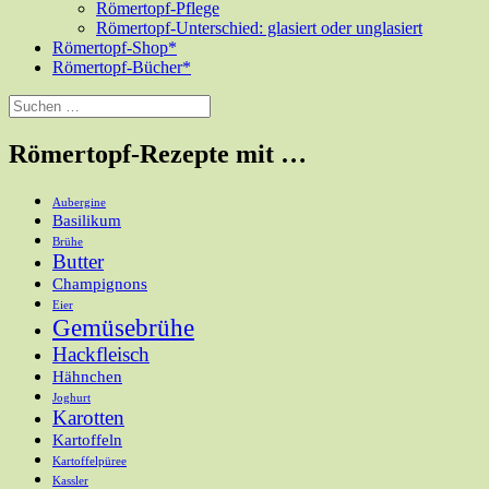
Römertopf-Pflege
Römertopf-Unterschied: glasiert oder unglasiert
Römertopf-Shop
Römertopf-Bücher
Suchen
nach:
Römertopf-Rezepte mit …
Aubergine
Basilikum
Brühe
Butter
Champignons
Eier
Gemüsebrühe
Hackfleisch
Hähnchen
Joghurt
Karotten
Kartoffeln
Kartoffelpüree
Kassler