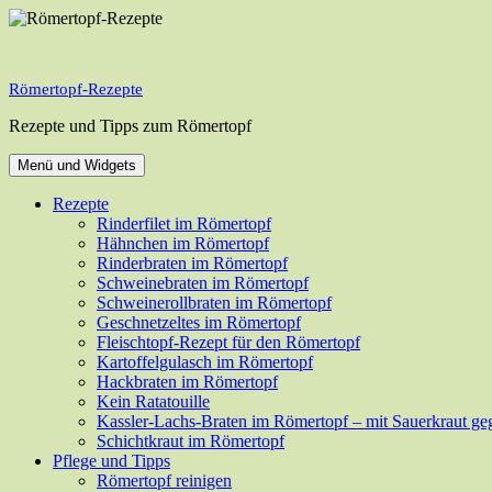
Zum
Inhalt
springen
Römertopf-Rezepte
Rezepte und Tipps zum Römertopf
Menü und Widgets
Rezepte
Rinderfilet im Römertopf
Hähnchen im Römertopf
Rinderbraten im Römertopf
Schweinebraten im Römertopf
Schweinerollbraten im Römertopf
Geschnetzeltes im Römertopf
Fleischtopf-Rezept für den Römertopf
Kartoffelgulasch im Römertopf
Hackbraten im Römertopf
Kein Ratatouille
Kassler-Lachs-Braten im Römertopf – mit Sauerkraut geg
Schichtkraut im Römertopf
Pflege und Tipps
Römertopf reinigen