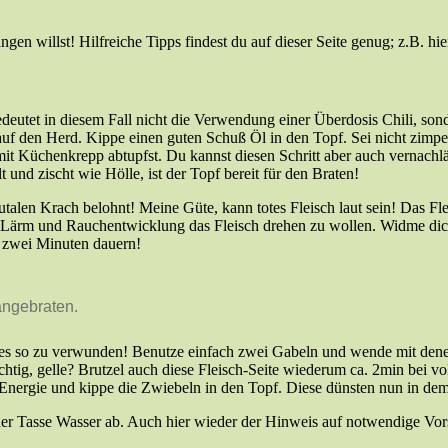
 willst! Hilfreiche Tipps findest du auf dieser Seite genug; z.B. hie
eutet in diesem Fall nicht die Verwendung einer Überdosis Chili, sonde
auf den Herd. Kippe einen guten Schuß Öl in den Topf. Sei nicht zimper
it Küchenkrepp abtupfst. Du kannst diesen Schritt aber auch vernachlä
 und zischt wie Hölle, ist der Topf bereit für den Braten!
talen Krach belohnt! Meine Güte, kann totes Fleisch laut sein! Das Flei
el Lärm und Rauchentwicklung das Fleisch drehen zu wollen. Widme dic
in, zwei Minuten dauern!
angebraten.
 es so zu verwunden! Benutze einfach zwei Gabeln und wende mit denen
chtig, gelle? Brutzel auch diese Fleisch-Seite wiederum ca. 2min bei vo
 Energie und kippe die Zwiebeln in den Topf. Diese dünsten nun in dem
ner Tasse Wasser ab. Auch hier wieder der Hinweis auf notwendige Vors