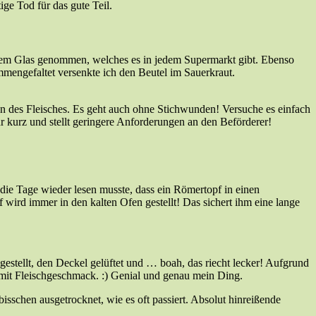
ge Tod für das gute Teil.
 dem Glas genommen, welches es in jedem Supermarkt gibt. Ebenso
mmengefaltet versenkte ich den Beutel im Sauerkraut.
n des Fleisches. Es geht auch ohne Stichwunden! Versuche es einfach
hr kurz und stellt geringere Anforderungen an den Beförderer!
die Tage wieder lesen musste, dass ein Römertopf in einen
f wird immer in den kalten Ofen gestellt! Das sichert ihm eine lange
estellt, den Deckel gelüftet und … boah, das riecht lecker! Aufgrund
t mit Fleischgeschmack. :) Genial und genau mein Ding.
bisschen ausgetrocknet, wie es oft passiert. Absolut hinreißende