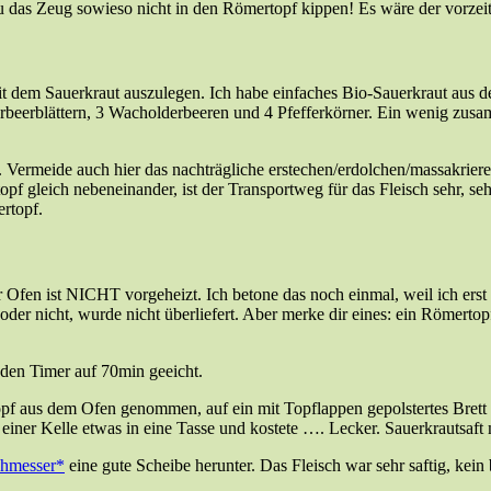
u das Zeug sowieso nicht in den Römertopf kippen! Es wäre der vorzeiti
mit dem Sauerkraut auszulegen. Ich habe einfaches Bio-Sauerkraut aus
Lorbeerblättern, 3 Wacholderbeeren und 4 Pfefferkörner. Ein wenig zusa
Vermeide auch hier das nachträgliche erstechen/erdolchen/massakriere
pf gleich nebeneinander, ist der Transportweg für das Fleisch sehr, se
rtopf.
 Ofen ist NICHT vorgeheizt. Ich betone das noch einmal, weil ich erst 
der nicht, wurde nicht überliefert. Aber merke dir eines: ein Römertop
 den Timer auf 70min geeicht.
pf aus dem Ofen genommen, auf ein mit Topflappen gepolstertes Brett g
it einer Kelle etwas in eine Tasse und kostete …. Lecker. Sauerkrautsaf
chmesser
eine gute Scheibe herunter. Das Fleisch war sehr saftig, kein 