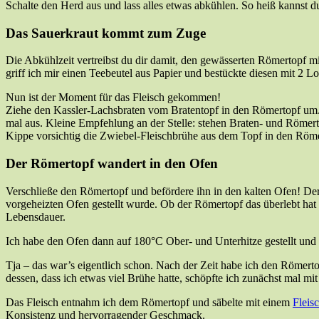
Schalte den Herd aus und lass alles etwas abkühlen. So heiß kannst d
Das Sauerkraut kommt zum Zuge
Die Abkühlzeit vertreibst du dir damit, den gewässerten Römertopf 
griff ich mir einen Teebeutel aus Papier und bestückte diesen mit 2 
Nun ist der Moment für das Fleisch gekommen!
Ziehe den Kassler-Lachsbraten vom Bratentopf in den Römertopf um. 
mal aus. Kleine Empfehlung an der Stelle: stehen Braten- und Römerto
Kippe vorsichtig die Zwiebel-Fleischbrühe aus dem Topf in den Röme
Der Römertopf wandert in den Ofen
Verschließe den Römertopf und befördere ihn in den kalten Ofen! Der
vorgeheizten Ofen gestellt wurde. Ob der Römertopf das überlebt hat o
Lebensdauer.
Ich habe den Ofen dann auf 180°C Ober- und Unterhitze gestellt und
Tja – das war’s eigentlich schon. Nach der Zeit habe ich den Römerto
dessen, dass ich etwas viel Brühe hatte, schöpfte ich zunächst mal m
Das Fleisch entnahm ich dem Römertopf und säbelte mit einem
Fleis
Konsistenz und hervorragender Geschmack.