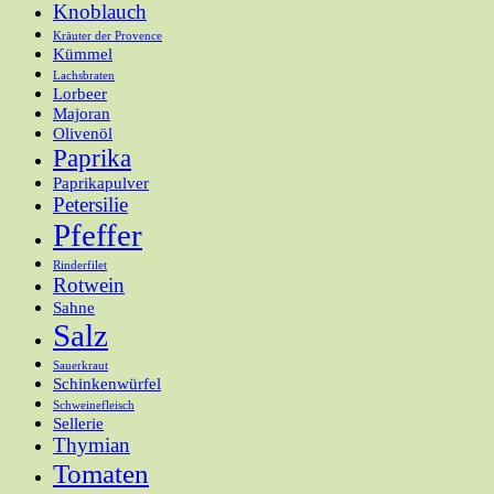
Knoblauch
Kräuter der Provence
Kümmel
Lachsbraten
Lorbeer
Majoran
Olivenöl
Paprika
Paprikapulver
Petersilie
Pfeffer
Rinderfilet
Rotwein
Sahne
Salz
Sauerkraut
Schinkenwürfel
Schweinefleisch
Sellerie
Thymian
Tomaten