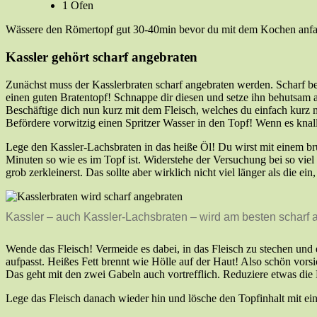
1 Ofen
Wässere den Römertopf gut 30-40min bevor du mit dem Kochen anfangen
Kassler gehört scharf angebraten
Zunächst muss der Kasslerbraten scharf angebraten werden. Scharf bed
einen guten Bratentopf! Schnappe dir diesen und setze ihn behutsam 
Beschäftige dich nun kurz mit dem Fleisch, welches du einfach kurz m
Befördere vorwitzig einen Spritzer Wasser in den Topf! Wenn es knallt
Lege den Kassler-Lachsbraten in das heiße Öl! Du wirst mit einem bru
Minuten so wie es im Topf ist. Widerstehe der Versuchung bei so vi
grob zerkleinerst. Das sollte aber wirklich nicht viel länger als die e
Kassler – auch Kassler-Lachsbraten – wird am besten scharf 
Wende das Fleisch! Vermeide es dabei, in das Fleisch zu stechen und
aufpasst. Heißes Fett brennt wie Hölle auf der Haut! Also schön vorsi
Das geht mit den zwei Gabeln auch vortrefflich. Reduziere etwas die
Lege das Fleisch danach wieder hin und lösche den Topfinhalt mit ei