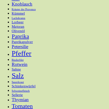
Knoblauch
Kräuter der Provence
Kümmel
Lachsbraten
Lorbeer
Majoran
Olivenöl
Paprika
Paprikapulver
Petersilie
Pfeffer
Rinderfilet
Rotwein
Sahne
Salz
Sauerkraut
Schinkenwürfel
Schweinefleisch
Sellerie
Thymian
Tomaten