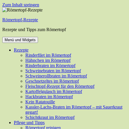
Zum Inhalt springen
Römertopf-Rezepte
Rezepte und Tipps zum Römertopf
Menü und Widgets
Rezepte
Rinderfilet im Römertopf
Hähnchen im Römertopf
Rinderbraten im Römertopf
Schweinebraten im Römertopf
Schweinerollbraten im Römertopf
Geschnetzeltes im Römertopf
Fleischtopf-Rezept für den Römertopf
Kartoffelgulasch im Römertopf
Hackbraten im Römertopf
Kein Ratatouille
Kassler-Lachs-Braten im Römertopf – mit Sauerkraut
gegart!
Schichtkraut im Römertopf
Pflege und Tipps
Römertopf reinigen