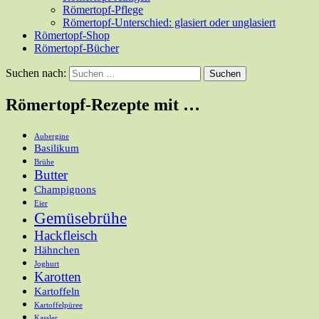
Römertopf-Pflege
Römertopf-Unterschied: glasiert oder unglasiert
Römertopf-Shop
Römertopf-Bücher
Suchen nach:
Römertopf-Rezepte mit …
Aubergine
Basilikum
Brühe
Butter
Champignons
Eier
Gemüsebrühe
Hackfleisch
Hähnchen
Joghurt
Karotten
Kartoffeln
Kartoffelpüree
Kassler