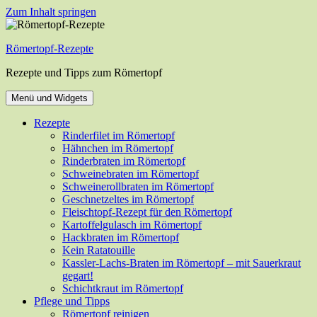
Zum Inhalt springen
Römertopf-Rezepte
Rezepte und Tipps zum Römertopf
Menü und Widgets
Rezepte
Rinderfilet im Römertopf
Hähnchen im Römertopf
Rinderbraten im Römertopf
Schweinebraten im Römertopf
Schweinerollbraten im Römertopf
Geschnetzeltes im Römertopf
Fleischtopf-Rezept für den Römertopf
Kartoffelgulasch im Römertopf
Hackbraten im Römertopf
Kein Ratatouille
Kassler-Lachs-Braten im Römertopf – mit Sauerkraut
gegart!
Schichtkraut im Römertopf
Pflege und Tipps
Römertopf reinigen