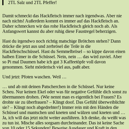
2TL Salz und 2TL Pfeffer!
Damit schmeckt das Hackfleisch immer nach irgendwas. Aber nie
nach nichts! Außerdem kommt es immer auf das Hackfleisch an.
Daher schmecken wir das rohe Hackfleisch gleich noch ab. Als
Anfangswert kannst du aber ruhig diese Faustregel beherzigen.
Hast du irgendwo noch richtig matschige Brötchen stehen? Dann
drücke die jetzt aus und zerbrösel die Teile in die
Hackfleischschüssel. Hast du Semmelbrösel – so kippe davon einen
halben Eimer in die Schüssel. Nein, nein … das wird zuviel. Aber
so Pi mal Daumen habe ich gut 3 Kaffeetöpfe voll davon
genommen. Sieht mörderisch viel aus, paßt aber.
Und jetzt: Pfoten waschen. Weil …
… und ab mit deinen Patscherchen in die Schüssel. Nur keine
Scheu. Nur keinen Ekel oder was für negative Gefühle dich sonst zu
übermannen drohen. (Wie nennt man es eigentlich bei Frauen? Es
drohte sie zu überfrauen? – Klingt doof. Das Gefühl überweiblichte
sie? – Klingt noch abgedrehter!) Immer rein mit den Händen die
Schüssel und mantschen und kneten und wälzen und kneten und …
Ja, ich will das jetzt nicht weiter ausführen. Ich denke, du weißt was
zu tun ist. Mische alles sorgsam durcheinander. Das ist keine Sache
von 10 oder 15 Sekunden! Beweise Ausdauer und Kraft in den