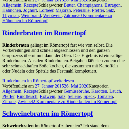
Allgemein
,
Rezepte
Schlagwörter
Butter
,
Champignons
,
Estragon
,
Hähnchen
,
Joghurt
,
Lorbeer
,
Majoran
,
Petersilie
,
Pfeffer
,
Salz
,
Thymian
,
Weinbrand
,
Weißwein
,
Zitrone
20 Kommentare
zu
Hähnchen im Römertopf
Rinderbraten im Römertopf
Rinderbraten
gelingt im Römertopf fast wie von selbst. Die
Vorbereitungen sind schnell abgeschlossen und den ganzen
Garprozess übernimmt dann der Ofen. Das Ergebnis ist ein saftiger
Rinderbraten. Aus den Rinderbraten-Beigaben läßt sich zudem eine
sehr schmackhaften Soße kochen, die zusammen mit Kartoffeln
oder Nudeln oder Spätzle das Festmahl komplettiert.
Rinderbraten im Römertopf
weiterlesen
Veröffentlicht am
27. Januar 2015
26. Mai 2020
Kategorien
Allgemein
,
Rezepte
Schlagwörter
Gemüsebrühe
,
Karotten
,
Lauch
,
Pfeffer
,
Rindfleisch
,
Rotwein
,
Salz
,
Sellerie
,
Speck
,
Tomaten
,
Zitrone
,
Zwiebel
2 Kommentare
zu Rinderbraten im Römertopf
Schweinebraten im Römertopf
Schweinebraten
im Römertopf zubereiten? Ich stand dem