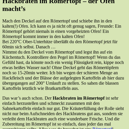
Hackbraten im Römertopf – der Ofen
macht’s
Mach den Deckel auf den Römertopf und schiebe ihn in den
kalten(!) Ofen. Ich kann es ja nicht oft genug sagen, Freunde: Ein
Römertopf gehört niemals in einen vorgeheizten Ofen! Ein
Römertopf kommt immer in den kalten Ofen!
Bei 220°C Ober-Unterhitze überläßt du den Römertopf jetzt für
60min sich selbst. Danach …
Nimmst du den Deckel vom Römertopf und legst ihn auf ein
Küchentuch. Kontrolliere den Pegel im Römertopf! Wenn du das
Gefühl hast, da könnte noch ein wenig Flüssigkeit rein, kippe noch
etwas heißes Wasser nach! Ohne Deckel geht das Römertöpfern
noch so 15-20min weiter. Ich bin wegen der schieren Menge an
Hackfleisch und der Blässe der aufgelegten Kartoffeln ab hier dazu
übergegangen auf 200° Umlauft zu stellen. So sahen die blassen
Kartoffeln letztlich wie Bratkartoffeln aus.
Das war’s auch schon. Der
Hackbraten im Römertopf
ist sehr
einfach herzustellen und schmeckt zusammen mit den
Sahnekartoffeln einfach nur gut. Die Kräuterfüllung der Rolle sieht
nicht nur beim Aufschneiden des Hackbratens gut aus, sondern sie
verleiht dem Hackbraten auch eine wunderbare Frische. Und die
Zubereitung im Römertopf ist so einfach, dass jeder das mal