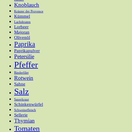
Knoblauch
Kräuter der Provence
Kümmel
Lachsbraten
Lorbeer
Majoran
Olivenöl
Paprika
Paprikapulver
Petersilie
Pfeffer
Rinderfilet
Rotwein
Sahne
Salz
Sauerkraut
Schinkenwürfel
Schweinefleisch
Sellerie
Thymian
Tomaten