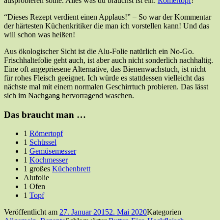
ausprobieren sollte. Alles was du brauchst ist ein:
Römertopf
!
“Dieses Rezept verdient einen Applaus!” – So war der Kommentar
der härtesten Küchenkritiker die man ich vorstellen kann! Und das
will schon was heißen!
Aus ökologischer Sicht ist die Alu-Folie natürlich ein No-Go.
Frischhaltefolie geht auch, ist aber auch nicht sonderlich nachhaltig.
Eine oft angepriesene Alternative, das Bienenwachstuch, ist nicht
für rohes Fleisch geeignet. Ich würde es stattdessen vielleicht das
nächste mal mit einem normalen Geschirrtuch probieren. Das lässt
sich im Nachgang hervorragend waschen.
Das braucht man …
1
Römertopf
1
Schüssel
1
Gemüsemesser
1
Kochmesser
1 großes
Küchenbrett
Alufolie
1 Ofen
1
Topf
Veröffentlicht am
27. Januar 2015
2. Mai 2020
Kategorien