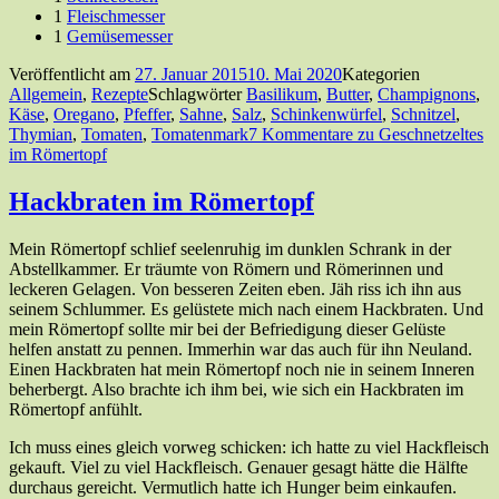
1
Fleischmesser
1
Gemüsemesser
Veröffentlicht am
27. Januar 2015
10. Mai 2020
Kategorien
Allgemein
,
Rezepte
Schlagwörter
Basilikum
,
Butter
,
Champignons
,
Käse
,
Oregano
,
Pfeffer
,
Sahne
,
Salz
,
Schinkenwürfel
,
Schnitzel
,
Thymian
,
Tomaten
,
Tomatenmark
7 Kommentare
zu Geschnetzeltes
im Römertopf
Hackbraten im Römertopf
Mein Römertopf schlief seelenruhig im dunklen Schrank in der
Abstellkammer. Er träumte von Römern und Römerinnen und
leckeren Gelagen. Von besseren Zeiten eben. Jäh riss ich ihn aus
seinem Schlummer. Es gelüstete mich nach einem Hackbraten. Und
mein Römertopf sollte mir bei der Befriedigung dieser Gelüste
helfen anstatt zu pennen. Immerhin war das auch für ihn Neuland.
Einen Hackbraten hat mein Römertopf noch nie in seinem Inneren
beherbergt. Also brachte ich ihm bei, wie sich ein Hackbraten im
Römertopf anfühlt.
Ich muss eines gleich vorweg schicken: ich hatte zu viel Hackfleisch
gekauft. Viel zu viel Hackfleisch. Genauer gesagt hätte die Hälfte
durchaus gereicht. Vermutlich hatte ich Hunger beim einkaufen.