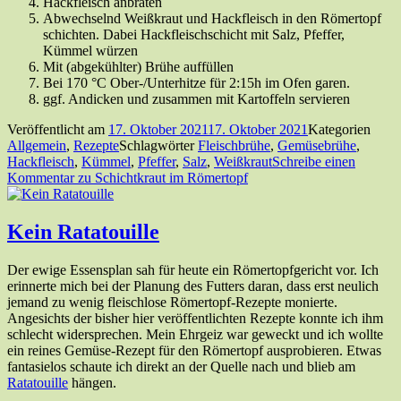
Hackfleisch anbraten
Abwechselnd Weißkraut und Hackfleisch in den Römertopf
schichten. Dabei Hackfleischschicht mit Salz, Pfeffer,
Kümmel würzen
Mit (abgekühlter) Brühe auffüllen
Bei 170 °C Ober-/Unterhitze für 2:15h im Ofen garen.
ggf. Andicken und zusammen mit Kartoffeln servieren
Veröffentlicht am
17. Oktober 2021
17. Oktober 2021
Kategorien
Allgemein
,
Rezepte
Schlagwörter
Fleischbrühe
,
Gemüsebrühe
,
Hackfleisch
,
Kümmel
,
Pfeffer
,
Salz
,
Weißkraut
Schreibe einen
Kommentar
zu Schichtkraut im Römertopf
Kein Ratatouille
Der ewige Essensplan sah für heute ein Römertopfgericht vor. Ich
erinnerte mich bei der Planung des Futters daran, dass erst neulich
jemand zu wenig fleischlose Römertopf-Rezepte monierte.
Angesichts der bisher hier veröffentlichten Rezepte konnte ich ihm
schlecht widersprechen. Mein Ehrgeiz war geweckt und ich wollte
ein reines Gemüse-Rezept für den Römertopf ausprobieren. Etwas
fantasielos schaute ich direkt an der Quelle nach und blieb am
Ratatouille
hängen.