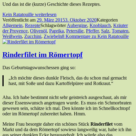
Und das ist die (kurze) Geschichte dieses Rezeptes.
Kein Ratatouille
weiterlesen
Veröffentlicht am
29. März 2015
3. Oktober 2020
Kategorien
Allgemein
,
Rezepte
Schlagwörter
Aubergine
,
Knoblauch
,
Kräuter
der Provence
,
Olivenöl
,
Paprika
,
Petersilie
,
Pfeffer
,
Salz
,
Tomaten
,
Weißwein
,
Zucchini
,
Zwiebeln
8 Kommentare
zu Kein Ratatouille
Rinderfilet im Römertopf
Das Geburtstagswunschessen ging so:
„Ich möchte dieses dunkle Fleisch, das du schon mal gemacht
hast, mit Soße und dazu Kartoffelpüree und Rotkraut.“
Aha. Ich habe bestimmt nicht sehr geistreich ausgeschaut, als mir
dieser Essenswunsch angetragen wurde. Es muss ein Schmorbraten
gewesen sein, schätze ich mal. Den könnte ich im Schnellkochtopf
oder im Römertopf zubereitet haben. Hmm.
Meine Frau besorgte daher ein schönes Stück
Rinderfilet
vom
Markt und da dem Römertopf sowieso langweilig war, habe ich ihn
aus seiner dunklen Ecke herausgeholt. Ich würde also das