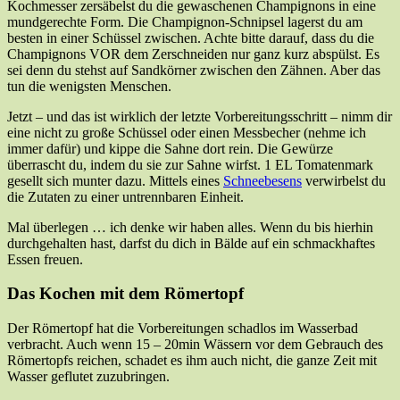
Kochmesser zersäbelst du die gewaschenen Champignons in eine
mundgerechte Form. Die Champignon-Schnipsel lagerst du am
besten in einer Schüssel zwischen. Achte bitte darauf, dass du die
Champignons VOR dem Zerschneiden nur ganz kurz abspülst. Es
sei denn du stehst auf Sandkörner zwischen den Zähnen. Aber das
tun die wenigsten Menschen.
Jetzt – und das ist wirklich der letzte Vorbereitungsschritt – nimm dir
eine nicht zu große Schüssel oder einen Messbecher (nehme ich
immer dafür) und kippe die Sahne dort rein. Die Gewürze
überrascht du, indem du sie zur Sahne wirfst. 1 EL Tomatenmark
gesellt sich munter dazu. Mittels eines
Schneebesens
verwirbelst du
die Zutaten zu einer untrennbaren Einheit.
Mal überlegen … ich denke wir haben alles. Wenn du bis hierhin
durchgehalten hast, darfst du dich in Bälde auf ein schmackhaftes
Essen freuen.
Das Kochen mit dem Römertopf
Der Römertopf hat die Vorbereitungen schadlos im Wasserbad
verbracht. Auch wenn 15 – 20min Wässern vor dem Gebrauch des
Römertopfs reichen, schadet es ihm auch nicht, die ganze Zeit mit
Wasser geflutet zuzubringen.