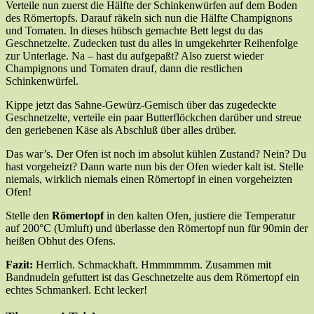
Verteile nun zuerst die Hälfte der Schinkenwürfen auf dem Boden
des Römertopfs. Darauf räkeln sich nun die Hälfte Champignons
und Tomaten. In dieses hübsch gemachte Bett legst du das
Geschnetzelte. Zudecken tust du alles in umgekehrter Reihenfolge
zur Unterlage. Na – hast du aufgepaßt? Also zuerst wieder
Champignons und Tomaten drauf, dann die restlichen
Schinkenwürfel.
Kippe jetzt das Sahne-Gewürz-Gemisch über das zugedeckte
Geschnetzelte, verteile ein paar Butterflöckchen darüber und streue
den geriebenen Käse als Abschluß über alles drüber.
Das war’s. Der Ofen ist noch im absolut kühlen Zustand? Nein? Du
hast vorgeheizt? Dann warte nun bis der Ofen wieder kalt ist. Stelle
niemals, wirklich niemals einen Römertopf in einen vorgeheizten
Ofen!
Stelle den
Römertopf
in den kalten Ofen, justiere die Temperatur
auf 200°C (Umluft) und überlasse den Römertopf nun für 90min der
heißen Obhut des Ofens.
Fazit:
Herrlich. Schmackhaft. Hmmmmmm. Zusammen mit
Bandnudeln gefuttert ist das Geschnetzelte aus dem Römertopf ein
echtes Schmankerl. Echt lecker!