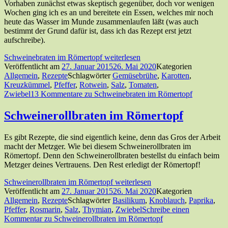
Vorhaben zunächst etwas skeptisch gegenüber, doch vor wenigen
Wochen ging ich es an und bereitete ein Essen, welches mir noch
heute das Wasser im Munde zusammenlaufen läßt (was auch
bestimmt der Grund dafür ist, dass ich das Rezept erst jetzt
aufschreibe).
Schweinebraten im Römertopf
weiterlesen
Veröffentlicht am
27. Januar 2015
26. Mai 2020
Kategorien
Allgemein
,
Rezepte
Schlagwörter
Gemüsebrühe
,
Karotten
,
Kreuzkümmel
,
Pfeffer
,
Rotwein
,
Salz
,
Tomaten
,
Zwiebel
13 Kommentare
zu Schweinebraten im Römertopf
Schweinerollbraten im Römertopf
Es gibt Rezepte, die sind eigentlich keine, denn das Gros der Arbeit
macht der Metzger. Wie bei diesem Schweinerollbraten im
Römertopf. Denn den Schweinerollbraten bestellst du einfach beim
Metzger deines Vertrauens. Den Rest erledigt der Römertopf!
Schweinerollbraten im Römertopf
weiterlesen
Veröffentlicht am
27. Januar 2015
26. Mai 2020
Kategorien
Allgemein
,
Rezepte
Schlagwörter
Basilikum
,
Knoblauch
,
Paprika
,
Pfeffer
,
Rosmarin
,
Salz
,
Thymian
,
Zwiebel
Schreibe einen
Kommentar
zu Schweinerollbraten im Römertopf