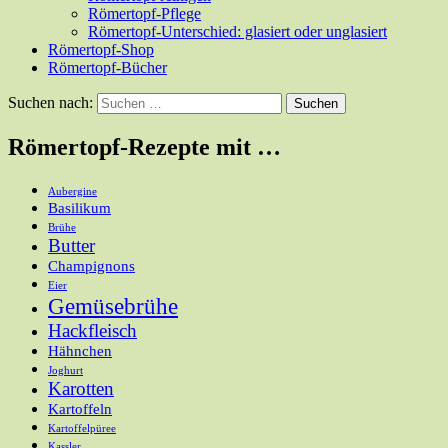
Römertopf-Pflege
Römertopf-Unterschied: glasiert oder unglasiert
Römertopf-Shop
Römertopf-Bücher
Suchen nach:
Römertopf-Rezepte mit …
Aubergine
Basilikum
Brühe
Butter
Champignons
Eier
Gemüsebrühe
Hackfleisch
Hähnchen
Joghurt
Karotten
Kartoffeln
Kartoffelpüree
Kassler