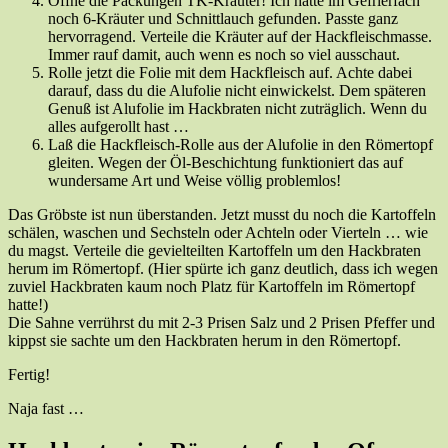
Öffne die Packungen TK-Kräuter! Ich hatte im Gefrierfach
noch 6-Kräuter und Schnittlauch gefunden. Passte ganz
hervorragend. Verteile die Kräuter auf der Hackfleischmasse.
Immer rauf damit, auch wenn es noch so viel ausschaut.
Rolle jetzt die Folie mit dem Hackfleisch auf. Achte dabei
darauf, dass du die Alufolie nicht einwickelst. Dem späteren
Genuß ist Alufolie im Hackbraten nicht zuträglich. Wenn du
alles aufgerollt hast …
Laß die Hackfleisch-Rolle aus der Alufolie in den Römertopf
gleiten. Wegen der Öl-Beschichtung funktioniert das auf
wundersame Art und Weise völlig problemlos!
Das Gröbste ist nun überstanden. Jetzt musst du noch die Kartoffeln
schälen, waschen und Sechsteln oder Achteln oder Vierteln … wie
du magst. Verteile die gevielteilten Kartoffeln um den Hackbraten
herum im Römertopf. (Hier spürte ich ganz deutlich, dass ich wegen
zuviel Hackbraten kaum noch Platz für Kartoffeln im Römertopf
hatte!)
Die Sahne verrührst du mit 2-3 Prisen Salz und 2 Prisen Pfeffer und
kippst sie sachte um den Hackbraten herum in den Römertopf.
Fertig!
Naja fast …