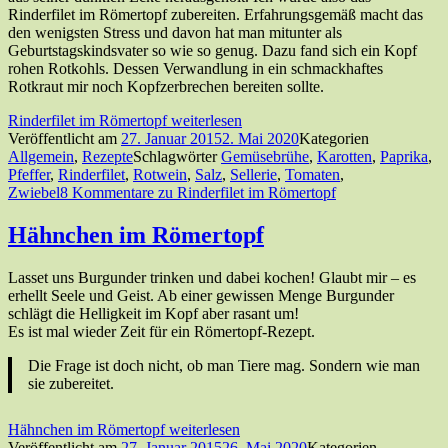
Rinderfilet im Römertopf zubereiten. Erfahrungsgemäß macht das
den wenigsten Stress und davon hat man mitunter als
Geburtstagskindsvater so wie so genug. Dazu fand sich ein Kopf
rohen Rotkohls. Dessen Verwandlung in ein schmackhaftes
Rotkraut mir noch Kopfzerbrechen bereiten sollte.
Rinderfilet im Römertopf
weiterlesen
Veröffentlicht am
27. Januar 2015
2. Mai 2020
Kategorien
Allgemein
,
Rezepte
Schlagwörter
Gemüsebrühe
,
Karotten
,
Paprika
,
Pfeffer
,
Rinderfilet
,
Rotwein
,
Salz
,
Sellerie
,
Tomaten
,
Zwiebel
8 Kommentare
zu Rinderfilet im Römertopf
Hähnchen im Römertopf
Lasset uns Burgunder trinken und dabei kochen! Glaubt mir – es
erhellt Seele und Geist. Ab einer gewissen Menge Burgunder
schlägt die Helligkeit im Kopf aber rasant um!
Es ist mal wieder Zeit für ein Römertopf-Rezept.
Die Frage ist doch nicht, ob man Tiere mag. Sondern wie man
sie zubereitet.
Hähnchen im Römertopf
weiterlesen
Veröffentlicht am
27. Januar 2015
26. Mai 2020
Kategorien