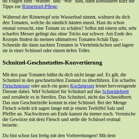
du Fragen zum “Warum” und “Wie” hast, dann konsultiere kurz die
Tipps zur
Römertopf-Pflege
.
Während der Römertopf sein Wasserbad nimmt, widmest du dich
den Tomaten, welche du nämlich häuten musst. Hast du schon
einmal versucht, eine Tomate zu schälen? Selbst mit einem sehr, sehr
scharfen Messer gelingt das ohne Tricks nur schwer. Am Ende des
Rezepts findest du meinen ultimativen Tomaten-Schäl-Tipp. –
Schneide die dann nackten Tomaten in Viertelstückchen und lagere
sie in einer Schüssel oder einem tiefen Teller.
Schnitzel-Geschnetzeltes-Konvertierung
Mit den paar Tomaten hältst du dich nicht lange auf. Es gilt, die
Schnitzel in den geschnetzelten Zustand zu überführen. Ein scharfes
Fleischmesser
oder auch ein gutes
Kochmesser
leistet hervorragende
Dienste dabei. Wirf Schnitzel für Schnitzel auf das
Schneidebrett
und zersäbele es in Streifen. Das Schnitzel, nicht das Schneidbrett.
Das nun Geschnetzelte kommt in eine Schüssel. Bei der Menge
Fleisch würde ich sagen fange mit je einem Teelöffel Salz und
Pfeffer an. Nachwürzen am Ende kannst du immer noch. Vermische
die Gewürze mit dem Fleisch und stelle die Schüssel erstmal
beiseite.
Du bist schon fast fertig mit den Vorbereitungen! Mit dem