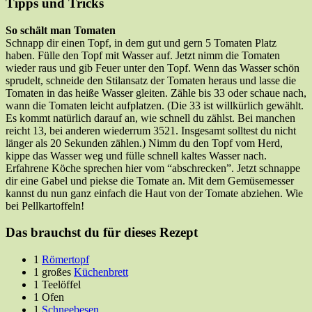
Tipps und Tricks
So schält man Tomaten
Schnapp dir einen Topf, in dem gut und gern 5 Tomaten Platz
haben. Fülle den Topf mit Wasser auf. Jetzt nimm die Tomaten
wieder raus und gib Feuer unter den Topf. Wenn das Wasser schön
sprudelt, schneide den Stilansatz der Tomaten heraus und lasse die
Tomaten in das heiße Wasser gleiten. Zähle bis 33 oder schaue nach,
wann die Tomaten leicht aufplatzen. (Die 33 ist willkürlich gewählt.
Es kommt natürlich darauf an, wie schnell du zählst. Bei manchen
reicht 13, bei anderen wiederrum 3521. Insgesamt solltest du nicht
länger als 20 Sekunden zählen.) Nimm du den Topf vom Herd,
kippe das Wasser weg und fülle schnell kaltes Wasser nach.
Erfahrene Köche sprechen hier vom “abschrecken”. Jetzt schnappe
dir eine Gabel und piekse die Tomate an. Mit dem Gemüsemesser
kannst du nun ganz einfach die Haut von der Tomate abziehen. Wie
bei Pellkartoffeln!
Das brauchst du für dieses Rezept
1
Römertopf
1 großes
Küchenbrett
1 Teelöffel
1 Ofen
1
Schneebesen