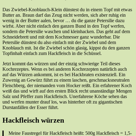
Das Zwiebel-Knoblauch-Klein dünstest du in einem Topf mit etwas
Butter an. Braun darf das Zeug nicht werden, sich aber ruhig ein
wenig in der Butter aalen, bevor … du die ganze Petersilie dazu
wirfst. Aber nicht einfach den ganzen Bund in den Topf werfen,
sondern die Petersilie waschen und kleinhacken. Das geht auf dem
Schneidebrett und mit dem Kochmesser ganz wunderbar. Die
Petersilie dünstest du also einfach mit der Zwiebel und dem
Knoblauch mit. Ist die Zwiebel schön glasig, kippst du den ganzen
Topfinhalt einfach zum Hackfleisch in die Schüssel.
Jetzt kommt das würzen und der einzig schwierige Teil dieses
Kochrezeptes. Wenn es bei anderen Kochrezepten natürlich auch
auf das Würzen ankommt, ist es bei Hackbraten existenziell. Ein
Zuwenig an Gewürz führt zu einem laschen, geschmacksneutralen
Fleischberg, der niemanden vom Hocker reißt. Ein erfahrener Koch
weiß das und wirft auf den ersten Blick recht unanständige Mengen
Salz und Pfeffer zum Hackfleisch. Unerfahrene Köche sehen das
und werfen munter drauf los, was hinterher oft zu gigantischen
Durstanfällen der Esser führt.
Hackfleisch würzen
Meine Faustregel für Hackfleisch heißt: 500g Hackfleisch = 1,5-