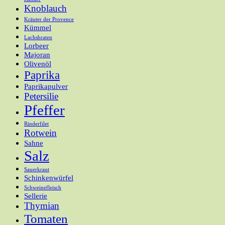
Knoblauch
Kräuter der Provence
Kümmel
Lachsbraten
Lorbeer
Majoran
Olivenöl
Paprika
Paprikapulver
Petersilie
Pfeffer
Rinderfilet
Rotwein
Sahne
Salz
Sauerkraut
Schinkenwürfel
Schweinefleisch
Sellerie
Thymian
Tomaten