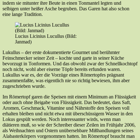
indem sie mitunter ihre Beute in einen Tonmantel legten und
selbigen unter heißer Asche begruben. Das Garen hat also schon
eine lange Tradition.
Lucius Licinius Lucullus (Bild:
Janmad)
Lukullus – der erste dokumentierte Gourmet und berühmter
Feinschmecker seiner Zeit – kochte und garte in seiner Küche
bevorzugt in Tonformen. Und das obwohl zwar der Schnellkochtopf
noch nicht, wohl aber eiserne Töpfe bereits erfunden waren.
Lukullus war es, der die Vorzüge eines Römertopfes prägnant
zusammenfaßte, was eigentlich nie so richtig bewiesen, ihm aber
zugeschrieben wurde.
Im Römertopf garen die Speisen mit einem Minimum an Flüssigkeit
oder auch ohne Beigabe von Flüssigkeit. Das bedeutet, dass Saft,
Aromen, Geschmack, Vitamine und Nährstoffe den Speisen voll
erhalten bleiben und nicht etwa mit überschüssigem Wasser in den
Lokus gespült werden. Noch interessanter wirds, wenn man
diätieren muß, so wie der Schreiber dieser Zeilen im Frühjahr 2006,
als Weihnachten und Ostern unübersehbare Mißhandlungen seines
Alabasterkörpers vorgenommen hatten. Im Römertopf braucht man