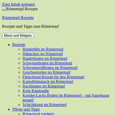
Zum Inhalt springen
Römertopf-Rezepte
Rezepte und Tipps zum Römertopf
Menü und Widgets
Rezepte
Rinderfilet im Römertopf
Hähnchen im Römertopf
Rinderbraten im Römertopf
Schweinebraten im Römertopf
Schweinerollbraten im Römertopf
Geschnetzeltes im Römertopf
Fleischtopf-Rezept für den Römertopf
Kartoffelgulasch im Römertopf
Hackbraten im Römertopf
Kein Ratatouille
Kassler-Lachs-Braten im Römertopf – mit Sauerkraut
gegart!
Schichtkraut im Römertopf
Pflege und Tipps
Römertopf reinigen