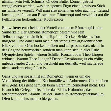
nämlich kein Fett. Schmalz, Öl oder Butter können getrost
weggelassen werden, was der eigenen Figur einen gewissen Stich
ins schlanke verpaßt. Will man also abnehmen oder auch nur gesund
kochen, greift man am Besten zum Römertopf und verzichtet auf die
Fettzugaben herkömlicher Kochrezepte.
Ein weiterer entscheidender Vorteil von einem Römertopf ist die
Sauberkeit. Der gemeine Römertopf besteht wie sein
Teilnamensgeber nämlich aus Topf und Deckel. Beide aus Ton
übrigens. Und daher muß man nicht ständig mit argwöhnischem
Blick vor dem Ofen hocken bleiben und aufpassen, dass nichts in
der Gegend herumspritzt, sondern man kann sich in aller Ruhe,
Olympischen Spielen, einem Schiller-Konzert oder Theo Lingen
widmen. Warum Theo Lingen? Dessen Erwähnung ist ein völlig
unbedeutender Zufall und geschieht nur deshalb, weil mit gerade
nichts anderes eingefallen ist.
Ganz und gar spassig ist ein Römertopf, wenn es um die
Vermeidung der üblichen Kochunfälle wie Anbrennen, Überkochen
usw. geht. Das geht nämlich beim Garen im Römertopf nicht. Das
ist auch für Gelegenheitsköche das Ei des Kolumbus, das
wiederentdeckte Atlantis! Ist der Braten im Römertopf erstmal im
Ofen kann nichts mehr schiefgehen.