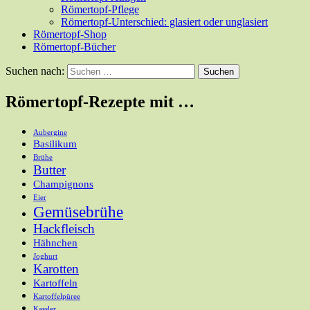
Römertopf-Pflege
Römertopf-Unterschied: glasiert oder unglasiert
Römertopf-Shop
Römertopf-Bücher
Suchen nach:
Römertopf-Rezepte mit …
Aubergine
Basilikum
Brühe
Butter
Champignons
Eier
Gemüsebrühe
Hackfleisch
Hähnchen
Joghurt
Karotten
Kartoffeln
Kartoffelpüree
Kassler