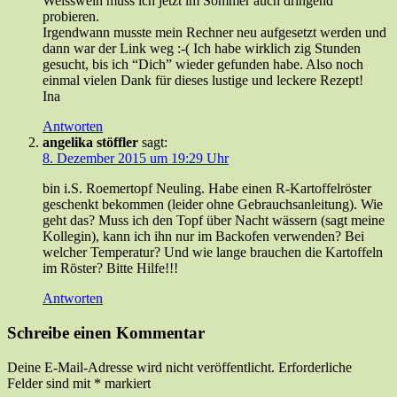
Weisswein muss ich jetzt im Sommer auch dringend
probieren.
Irgendwann musste mein Rechner neu aufgesetzt werden und
dann war der Link weg :-( Ich habe wirklich zig Stunden
gesucht, bis ich “Dich” wieder gefunden habe. Also noch
einmal vielen Dank für dieses lustige und leckere Rezept!
Ina
Antworten
angelika stöffler
sagt:
8. Dezember 2015 um 19:29 Uhr
bin i.S. Roemertopf Neuling. Habe einen R-Kartoffelröster
geschenkt bekommen (leider ohne Gebrauchsanleitung). Wie
geht das? Muss ich den Topf über Nacht wässern (sagt meine
Kollegin), kann ich ihn nur im Backofen verwenden? Bei
welcher Temperatur? Und wie lange brauchen die Kartoffeln
im Röster? Bitte Hilfe!!!
Antworten
Schreibe einen Kommentar
Deine E-Mail-Adresse wird nicht veröffentlicht.
Erforderliche
Felder sind mit
*
markiert