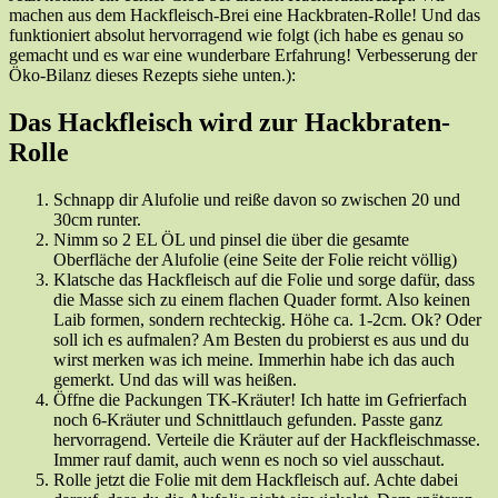
machen aus dem Hackfleisch-Brei eine Hackbraten-Rolle! Und das
funktioniert absolut hervorragend wie folgt (ich habe es genau so
gemacht und es war eine wunderbare Erfahrung! Verbesserung der
Öko-Bilanz dieses Rezepts siehe unten.):
Das Hackfleisch wird zur Hackbraten-
Rolle
Schnapp dir Alufolie und reiße davon so zwischen 20 und
30cm runter.
Nimm so 2 EL ÖL und pinsel die über die gesamte
Oberfläche der Alufolie (eine Seite der Folie reicht völlig)
Klatsche das Hackfleisch auf die Folie und sorge dafür, dass
die Masse sich zu einem flachen Quader formt. Also keinen
Laib formen, sondern rechteckig. Höhe ca. 1-2cm. Ok? Oder
soll ich es aufmalen? Am Besten du probierst es aus und du
wirst merken was ich meine. Immerhin habe ich das auch
gemerkt. Und das will was heißen.
Öffne die Packungen TK-Kräuter! Ich hatte im Gefrierfach
noch 6-Kräuter und Schnittlauch gefunden. Passte ganz
hervorragend. Verteile die Kräuter auf der Hackfleischmasse.
Immer rauf damit, auch wenn es noch so viel ausschaut.
Rolle jetzt die Folie mit dem Hackfleisch auf. Achte dabei