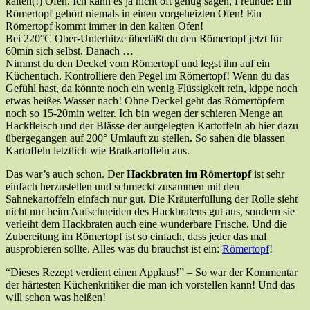
kalten(!) Ofen. Ich kann es ja nicht oft genug sagen, Freunde: Ein
Römertopf gehört niemals in einen vorgeheizten Ofen! Ein
Römertopf kommt immer in den kalten Ofen!
Bei 220°C Ober-Unterhitze überläßt du den Römertopf jetzt für
60min sich selbst. Danach …
Nimmst du den Deckel vom Römertopf und legst ihn auf ein
Küchentuch. Kontrolliere den Pegel im Römertopf! Wenn du das
Gefühl hast, da könnte noch ein wenig Flüssigkeit rein, kippe noch
etwas heißes Wasser nach! Ohne Deckel geht das Römertöpfern
noch so 15-20min weiter. Ich bin wegen der schieren Menge an
Hackfleisch und der Blässe der aufgelegten Kartoffeln ab hier dazu
übergegangen auf 200° Umlauft zu stellen. So sahen die blassen
Kartoffeln letztlich wie Bratkartoffeln aus.
Das war’s auch schon. Der
Hackbraten im Römertopf
ist sehr
einfach herzustellen und schmeckt zusammen mit den
Sahnekartoffeln einfach nur gut. Die Kräuterfüllung der Rolle sieht
nicht nur beim Aufschneiden des Hackbratens gut aus, sondern sie
verleiht dem Hackbraten auch eine wunderbare Frische. Und die
Zubereitung im Römertopf ist so einfach, dass jeder das mal
ausprobieren sollte. Alles was du brauchst ist ein:
Römertopf
!
“Dieses Rezept verdient einen Applaus!” – So war der Kommentar
der härtesten Küchenkritiker die man ich vorstellen kann! Und das
will schon was heißen!