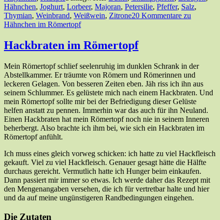
Hähnchen
,
Joghurt
,
Lorbeer
,
Majoran
,
Petersilie
,
Pfeffer
,
Salz
,
Thymian
,
Weinbrand
,
Weißwein
,
Zitrone
20 Kommentare
zu
Hähnchen im Römertopf
Hackbraten im Römertopf
Mein Römertopf schlief seelenruhig im dunklen Schrank in der
Abstellkammer. Er träumte von Römern und Römerinnen und
leckeren Gelagen. Von besseren Zeiten eben. Jäh riss ich ihn aus
seinem Schlummer. Es gelüstete mich nach einem Hackbraten. Und
mein Römertopf sollte mir bei der Befriedigung dieser Gelüste
helfen anstatt zu pennen. Immerhin war das auch für ihn Neuland.
Einen Hackbraten hat mein Römertopf noch nie in seinem Inneren
beherbergt. Also brachte ich ihm bei, wie sich ein Hackbraten im
Römertopf anfühlt.
Ich muss eines gleich vorweg schicken: ich hatte zu viel Hackfleisch
gekauft. Viel zu viel Hackfleisch. Genauer gesagt hätte die Hälfte
durchaus gereicht. Vermutlich hatte ich Hunger beim einkaufen.
Dann passiert mir immer so etwas. Ich werde daher das Rezept mit
den Mengenangaben versehen, die ich für vertretbar halte und hier
und da auf meine ungünstigeren Randbedingungen eingehen.
Die Zutaten