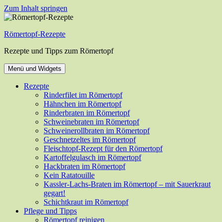
Zum Inhalt springen
Römertopf-Rezepte
Rezepte und Tipps zum Römertopf
Menü und Widgets
Rezepte
Rinderfilet im Römertopf
Hähnchen im Römertopf
Rinderbraten im Römertopf
Schweinebraten im Römertopf
Schweinerollbraten im Römertopf
Geschnetzeltes im Römertopf
Fleischtopf-Rezept für den Römertopf
Kartoffelgulasch im Römertopf
Hackbraten im Römertopf
Kein Ratatouille
Kassler-Lachs-Braten im Römertopf – mit Sauerkraut
gegart!
Schichtkraut im Römertopf
Pflege und Tipps
Römertopf reinigen