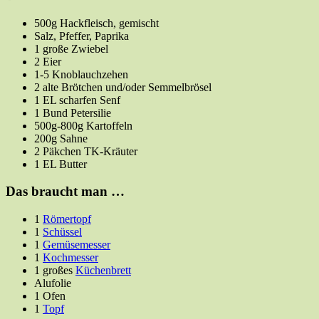
500g Hackfleisch, gemischt
Salz, Pfeffer, Paprika
1 große Zwiebel
2 Eier
1-5 Knoblauchzehen
2 alte Brötchen und/oder Semmelbrösel
1 EL scharfen Senf
1 Bund Petersilie
500g-800g Kartoffeln
200g Sahne
2 Päkchen TK-Kräuter
1 EL Butter
Das braucht man …
1
Römertopf
1
Schüssel
1
Gemüsemesser
1
Kochmesser
1 großes
Küchenbrett
Alufolie
1 Ofen
1
Topf