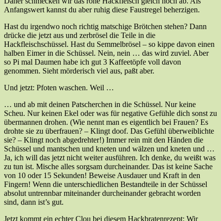
Daher schmecken wir das rohe Hackfleisch gleich noch ab. Als
Anfangswert kannst du aber ruhig diese Faustregel beherzigen.
Hast du irgendwo noch richtig matschige Brötchen stehen? Dann
drücke die jetzt aus und zerbrösel die Teile in die
Hackfleischschüssel. Hast du Semmelbrösel – so kippe davon einen
halben Eimer in die Schüssel. Nein, nein … das wird zuviel. Aber
so Pi mal Daumen habe ich gut 3 Kaffeetöpfe voll davon
genommen. Sieht mörderisch viel aus, paßt aber.
Und jetzt: Pfoten waschen. Weil …
… und ab mit deinen Patscherchen in die Schüssel. Nur keine
Scheu. Nur keinen Ekel oder was für negative Gefühle dich sonst zu
übermannen drohen. (Wie nennt man es eigentlich bei Frauen? Es
drohte sie zu überfrauen? – Klingt doof. Das Gefühl überweiblichte
sie? – Klingt noch abgedrehter!) Immer rein mit den Händen die
Schüssel und mantschen und kneten und wälzen und kneten und …
Ja, ich will das jetzt nicht weiter ausführen. Ich denke, du weißt was
zu tun ist. Mische alles sorgsam durcheinander. Das ist keine Sache
von 10 oder 15 Sekunden! Beweise Ausdauer und Kraft in den
Fingern! Wenn die unterschiedlichen Bestandteile in der Schüssel
absolut untrennbar miteinander durcheinander gebracht worden
sind, dann ist’s gut.
Jetzt kommt ein echter Clou bei diesem Hackbratenrezept: Wir