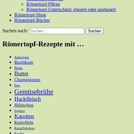
Römertopf-Pflege
Römertopf-Unterschied: glasiert oder unglasiert
Römertopf-Shop
Römertopf-Bücher
Suchen nach:
Römertopf-Rezepte mit …
Aubergine
Basilikum
Brühe
Butter
Champignons
Eier
Gemüsebrühe
Hackfleisch
Hähnchen
Joghurt
Karotten
Kartoffeln
Kartoffelpüree
Kassler