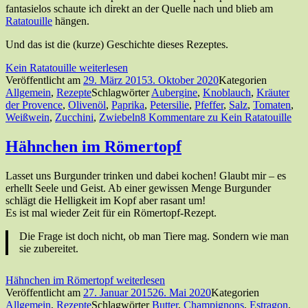
fantasielos schaute ich direkt an der Quelle nach und blieb am
Ratatouille
hängen.
Und das ist die (kurze) Geschichte dieses Rezeptes.
Kein Ratatouille
weiterlesen
Veröffentlicht am
29. März 2015
3. Oktober 2020
Kategorien
Allgemein
,
Rezepte
Schlagwörter
Aubergine
,
Knoblauch
,
Kräuter
der Provence
,
Olivenöl
,
Paprika
,
Petersilie
,
Pfeffer
,
Salz
,
Tomaten
,
Weißwein
,
Zucchini
,
Zwiebeln
8 Kommentare
zu Kein Ratatouille
Hähnchen im Römertopf
Lasset uns Burgunder trinken und dabei kochen! Glaubt mir – es
erhellt Seele und Geist. Ab einer gewissen Menge Burgunder
schlägt die Helligkeit im Kopf aber rasant um!
Es ist mal wieder Zeit für ein Römertopf-Rezept.
Die Frage ist doch nicht, ob man Tiere mag. Sondern wie man
sie zubereitet.
Hähnchen im Römertopf
weiterlesen
Veröffentlicht am
27. Januar 2015
26. Mai 2020
Kategorien
Allgemein
,
Rezepte
Schlagwörter
Butter
,
Champignons
,
Estragon
,