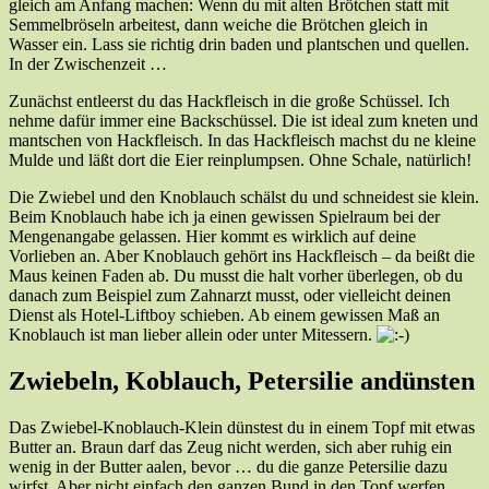
gleich am Anfang machen: Wenn du mit alten Brötchen statt mit
Semmelbröseln arbeitest, dann weiche die Brötchen gleich in
Wasser ein. Lass sie richtig drin baden und plantschen und quellen.
In der Zwischenzeit …
Zunächst entleerst du das Hackfleisch in die große Schüssel. Ich
nehme dafür immer eine Backschüssel. Die ist ideal zum kneten und
mantschen von Hackfleisch. In das Hackfleisch machst du ne kleine
Mulde und läßt dort die Eier reinplumpsen. Ohne Schale, natürlich!
Die Zwiebel und den Knoblauch schälst du und schneidest sie klein.
Beim Knoblauch habe ich ja einen gewissen Spielraum bei der
Mengenangabe gelassen. Hier kommt es wirklich auf deine
Vorlieben an. Aber Knoblauch gehört ins Hackfleisch – da beißt die
Maus keinen Faden ab. Du musst die halt vorher überlegen, ob du
danach zum Beispiel zum Zahnarzt musst, oder vielleicht deinen
Dienst als Hotel-Liftboy schieben. Ab einem gewissen Maß an
Knoblauch ist man lieber allein oder unter Mitessern.
Zwiebeln, Koblauch, Petersilie andünsten
Das Zwiebel-Knoblauch-Klein dünstest du in einem Topf mit etwas
Butter an. Braun darf das Zeug nicht werden, sich aber ruhig ein
wenig in der Butter aalen, bevor … du die ganze Petersilie dazu
wirfst. Aber nicht einfach den ganzen Bund in den Topf werfen,