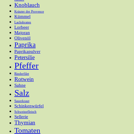
Knoblauch
Kräuter der Provence
Kümmel
Lachsbraten
Lorbeer
Majoran
Olivenöl
Paprika
Paprikapulver
Petersilie
Pfeffer
Rinderfilet
Rotwein
Sahne
Salz
Sauerkraut
Schinkenwürfel
Schweinefleisch
Sellerie
Thymian
Tomaten