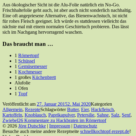
Aus ökologischer Sicht ist die Alu-Folie natürlich ein No-Go.
Frischhaltefolie geht auch, ist aber auch nicht sonderlich nachhaltig.
Eine oft angepriesene Alternative, das Bienenwachstuch, ist nicht
für rohes Fleisch geeignet. Ich würde es stattdessen vielleicht das
nächste mal mit einem normalen Geschirrtuch probieren. Das lässt
sich im Nachgang hervorragend waschen.
Das braucht man …
1
Römertopf
1
Schüssel
1
Gemüsemesser
1
Kochmesser
1 großes
Küchenbrett
Alufolie
1 Ofen
1
Topf
Veröffentlicht am
27. Januar 2015
2. Mai 2020
Kategorien
Allgemein
,
Rezepte
Schlagwörter
Butter
,
Eier
,
Hackfleisch
,
Kartoffeln
,
Knoblauch
,
Paprikapulver
,
Petersilie
,
Sahne
,
Salz
,
Senf
,
Zwiebel
26 Kommentare
zu Hackbraten im Römertopf
© 2026
Jörg Dutschke
|
Impressum
|
Datenschutz
Besuche auch meine andere Rezeptseite
schnellkochtopf-rezept.de
!