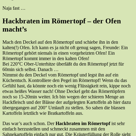
Naja fast …
Hackbraten im Römertopf – der Ofen
macht’s
Mach den Deckel auf den Römertopf und schiebe ihn in den
kalten(!) Ofen. Ich kann es ja nicht oft genug sagen, Freunde: Ein
Römertopf gehört niemals in einen vorgeheizten Ofen! Ein
Römertopf kommt immer in den kalten Ofen!
Bei 220°C Ober-Unterhitze überläßt du den Römertopf jetzt für
60min sich selbst. Danach …
Nimmst du den Deckel vom Römertopf und legst ihn auf ein
Küchentuch. Kontrolliere den Pegel im Römertopf! Wenn du das
Gefühl hast, da könnte noch ein wenig Flüssigkeit rein, kippe noch
etwas heißes Wasser nach! Ohne Deckel geht das Römertöpfern
noch so 15-20min weiter. Ich bin wegen der schieren Menge an
Hackfleisch und der Blässe der aufgelegten Kartoffeln ab hier dazu
übergegangen auf 200° Umlauft zu stellen. So sahen die blassen
Kartoffeln letztlich wie Bratkartoffeln aus.
Das war’s auch schon. Der
Hackbraten im Römertopf
ist sehr
einfach herzustellen und schmeckt zusammen mit den
Sahnekartoffeln einfach nur gut. Die Kräuterfüllung der Rolle sieht