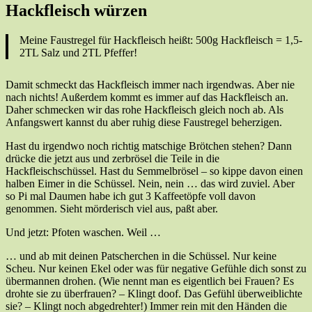
Hackfleisch würzen
Meine Faustregel für Hackfleisch heißt: 500g Hackfleisch = 1,5-
2TL Salz und 2TL Pfeffer!
Damit schmeckt das Hackfleisch immer nach irgendwas. Aber nie
nach nichts! Außerdem kommt es immer auf das Hackfleisch an.
Daher schmecken wir das rohe Hackfleisch gleich noch ab. Als
Anfangswert kannst du aber ruhig diese Faustregel beherzigen.
Hast du irgendwo noch richtig matschige Brötchen stehen? Dann
drücke die jetzt aus und zerbrösel die Teile in die
Hackfleischschüssel. Hast du Semmelbrösel – so kippe davon einen
halben Eimer in die Schüssel. Nein, nein … das wird zuviel. Aber
so Pi mal Daumen habe ich gut 3 Kaffeetöpfe voll davon
genommen. Sieht mörderisch viel aus, paßt aber.
Und jetzt: Pfoten waschen. Weil …
… und ab mit deinen Patscherchen in die Schüssel. Nur keine
Scheu. Nur keinen Ekel oder was für negative Gefühle dich sonst zu
übermannen drohen. (Wie nennt man es eigentlich bei Frauen? Es
drohte sie zu überfrauen? – Klingt doof. Das Gefühl überweiblichte
sie? – Klingt noch abgedrehter!) Immer rein mit den Händen die