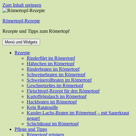
Zum Inhalt springen
Römertopf-Rezepte
Rezepte und Tipps zum Römertopf
Menü und Widgets
Rezepte
Rinderfilet im Römertopf
Hähnchen im Römertopf
Rinderbraten im Römertopf
Schweinebraten im Römertopf
Schweinerollbraten im Römertopf
Geschnetzeltes im Römertopf
Fleischtopf-Rezept für den Römertopf
Kartoffelgulasch im Römertopf
Hackbraten im Römertopf
Kein Ratatouille
Kassler-Lachs-Braten im Römertopf – mit Sauerkraut
gegart!
Schichtkraut im Römertopf
Pflege und Tipps
Römertopf reinigen