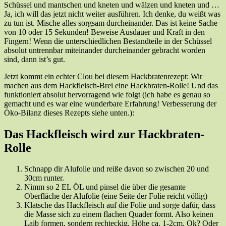
Schüssel und mantschen und kneten und wälzen und kneten und …
Ja, ich will das jetzt nicht weiter ausführen. Ich denke, du weißt was
zu tun ist. Mische alles sorgsam durcheinander. Das ist keine Sache
von 10 oder 15 Sekunden! Beweise Ausdauer und Kraft in den
Fingern! Wenn die unterschiedlichen Bestandteile in der Schüssel
absolut untrennbar miteinander durcheinander gebracht worden
sind, dann ist’s gut.
Jetzt kommt ein echter Clou bei diesem Hackbratenrezept: Wir
machen aus dem Hackfleisch-Brei eine Hackbraten-Rolle! Und das
funktioniert absolut hervorragend wie folgt (ich habe es genau so
gemacht und es war eine wunderbare Erfahrung! Verbesserung der
Öko-Bilanz dieses Rezepts siehe unten.):
Das Hackfleisch wird zur Hackbraten-
Rolle
Schnapp dir Alufolie und reiße davon so zwischen 20 und
30cm runter.
Nimm so 2 EL ÖL und pinsel die über die gesamte
Oberfläche der Alufolie (eine Seite der Folie reicht völlig)
Klatsche das Hackfleisch auf die Folie und sorge dafür, dass
die Masse sich zu einem flachen Quader formt. Also keinen
Laib formen, sondern rechteckig. Höhe ca. 1-2cm. Ok? Oder