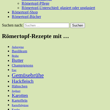
Römertopf-Pflege
Römertopf-Unterschied: glasiert oder unglasiert
Römertopf-Shop
Römertopf-Bücher
Suchen nach:
Römertopf-Rezepte mit …
Aubergine
Basilikum
Brühe
Butter
Champignons
Eier
Gemüsebrühe
Hackfleisch
Hähnchen
Joghurt
Karotten
Kartoffeln
Kartoffelpüree
Kassler