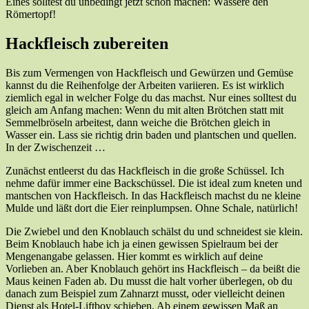
Eines solltest du unbedingt jetzt schon machen: Wässere den
Römertopf!
Hackfleisch zubereiten
Bis zum Vermengen von Hackfleisch und Gewürzen und Gemüse
kannst du die Reihenfolge der Arbeiten variieren. Es ist wirklich
ziemlich egal in welcher Folge du das machst. Nur eines solltest du
gleich am Anfang machen: Wenn du mit alten Brötchen statt mit
Semmelbröseln arbeitest, dann weiche die Brötchen gleich in
Wasser ein. Lass sie richtig drin baden und plantschen und quellen.
In der Zwischenzeit …
Zunächst entleerst du das Hackfleisch in die große Schüssel. Ich
nehme dafür immer eine Backschüssel. Die ist ideal zum kneten und
mantschen von Hackfleisch. In das Hackfleisch machst du ne kleine
Mulde und läßt dort die Eier reinplumpsen. Ohne Schale, natürlich!
Die Zwiebel und den Knoblauch schälst du und schneidest sie klein.
Beim Knoblauch habe ich ja einen gewissen Spielraum bei der
Mengenangabe gelassen. Hier kommt es wirklich auf deine
Vorlieben an. Aber Knoblauch gehört ins Hackfleisch – da beißt die
Maus keinen Faden ab. Du musst die halt vorher überlegen, ob du
danach zum Beispiel zum Zahnarzt musst, oder vielleicht deinen
Dienst als Hotel-Liftboy schieben. Ab einem gewissen Maß an