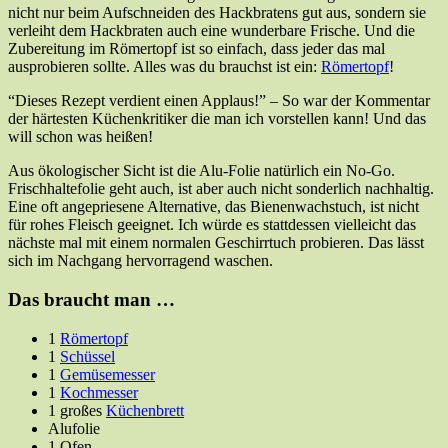
nicht nur beim Aufschneiden des Hackbratens gut aus, sondern sie
verleiht dem Hackbraten auch eine wunderbare Frische. Und die
Zubereitung im Römertopf ist so einfach, dass jeder das mal
ausprobieren sollte. Alles was du brauchst ist ein:
Römertopf
!
“Dieses Rezept verdient einen Applaus!” – So war der Kommentar
der härtesten Küchenkritiker die man ich vorstellen kann! Und das
will schon was heißen!
Aus ökologischer Sicht ist die Alu-Folie natürlich ein No-Go.
Frischhaltefolie geht auch, ist aber auch nicht sonderlich nachhaltig.
Eine oft angepriesene Alternative, das Bienenwachstuch, ist nicht
für rohes Fleisch geeignet. Ich würde es stattdessen vielleicht das
nächste mal mit einem normalen Geschirrtuch probieren. Das lässt
sich im Nachgang hervorragend waschen.
Das braucht man …
1
Römertopf
1
Schüssel
1
Gemüsemesser
1
Kochmesser
1 großes
Küchenbrett
Alufolie
1 Ofen