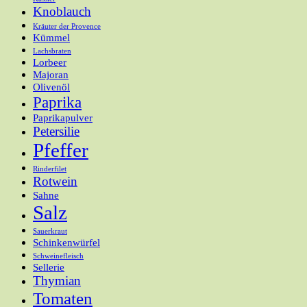
Knoblauch
Kräuter der Provence
Kümmel
Lachsbraten
Lorbeer
Majoran
Olivenöl
Paprika
Paprikapulver
Petersilie
Pfeffer
Rinderfilet
Rotwein
Sahne
Salz
Sauerkraut
Schinkenwürfel
Schweinefleisch
Sellerie
Thymian
Tomaten