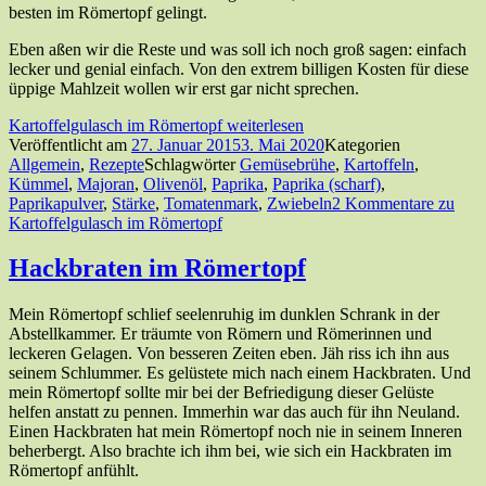
besten im Römertopf gelingt.
Eben aßen wir die Reste und was soll ich noch groß sagen: einfach
lecker und genial einfach. Von den extrem billigen Kosten für diese
üppige Mahlzeit wollen wir erst gar nicht sprechen.
Kartoffelgulasch im Römertopf
weiterlesen
Veröffentlicht am
27. Januar 2015
3. Mai 2020
Kategorien
Allgemein
,
Rezepte
Schlagwörter
Gemüsebrühe
,
Kartoffeln
,
Kümmel
,
Majoran
,
Olivenöl
,
Paprika
,
Paprika (scharf)
,
Paprikapulver
,
Stärke
,
Tomatenmark
,
Zwiebeln
2 Kommentare
zu
Kartoffelgulasch im Römertopf
Hackbraten im Römertopf
Mein Römertopf schlief seelenruhig im dunklen Schrank in der
Abstellkammer. Er träumte von Römern und Römerinnen und
leckeren Gelagen. Von besseren Zeiten eben. Jäh riss ich ihn aus
seinem Schlummer. Es gelüstete mich nach einem Hackbraten. Und
mein Römertopf sollte mir bei der Befriedigung dieser Gelüste
helfen anstatt zu pennen. Immerhin war das auch für ihn Neuland.
Einen Hackbraten hat mein Römertopf noch nie in seinem Inneren
beherbergt. Also brachte ich ihm bei, wie sich ein Hackbraten im
Römertopf anfühlt.