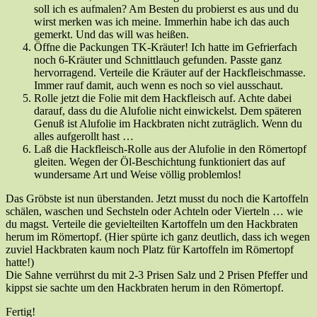
soll ich es aufmalen? Am Besten du probierst es aus und du
wirst merken was ich meine. Immerhin habe ich das auch
gemerkt. Und das will was heißen.
Öffne die Packungen TK-Kräuter! Ich hatte im Gefrierfach
noch 6-Kräuter und Schnittlauch gefunden. Passte ganz
hervorragend. Verteile die Kräuter auf der Hackfleischmasse.
Immer rauf damit, auch wenn es noch so viel ausschaut.
Rolle jetzt die Folie mit dem Hackfleisch auf. Achte dabei
darauf, dass du die Alufolie nicht einwickelst. Dem späteren
Genuß ist Alufolie im Hackbraten nicht zuträglich. Wenn du
alles aufgerollt hast …
Laß die Hackfleisch-Rolle aus der Alufolie in den Römertopf
gleiten. Wegen der Öl-Beschichtung funktioniert das auf
wundersame Art und Weise völlig problemlos!
Das Gröbste ist nun überstanden. Jetzt musst du noch die Kartoffeln
schälen, waschen und Sechsteln oder Achteln oder Vierteln … wie
du magst. Verteile die gevielteilten Kartoffeln um den Hackbraten
herum im Römertopf. (Hier spürte ich ganz deutlich, dass ich wegen
zuviel Hackbraten kaum noch Platz für Kartoffeln im Römertopf
hatte!)
Die Sahne verrührst du mit 2-3 Prisen Salz und 2 Prisen Pfeffer und
kippst sie sachte um den Hackbraten herum in den Römertopf.
Fertig!